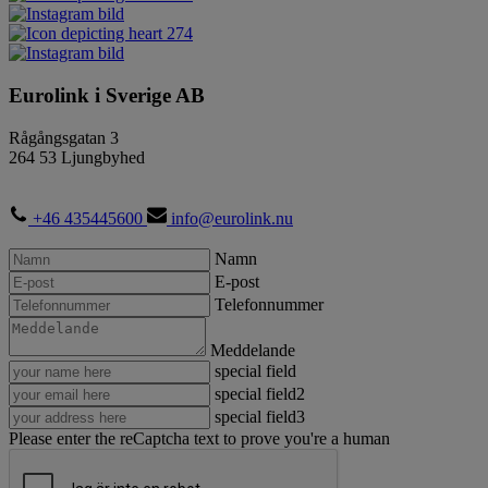
274
Eurolink i Sverige AB
Rågångsgatan 3
264 53 Ljungbyhed
+46 435445600
info@eurolink.nu
Namn
E-post
Telefonnummer
Meddelande
special field
special field2
special field3
Please enter the reCaptcha text to prove you're a human