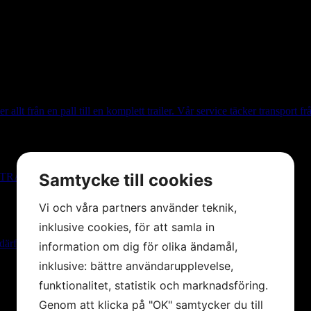
tering av all sorts gods.
r allt från en pall till en komplett trailer. Vår service täcker transport 
Samtycke till cookies
kland TRAVEMÜNDE.
Vi och våra partners använder teknik,
inklusive cookies, för att samla in
ör självklar: Rätt last, på rätt plats och i rätt tid.
information om dig för olika ändamål,
inklusive: bättre användarupplevelse,
funktionalitet, statistik och marknadsföring.
Genom att klicka på "OK" samtycker du till