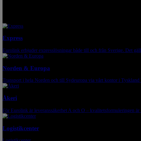
Med gedigen kunskap och erfarenhet sedan 2006
Med Eurolink som logistikpartner får du förstklassig transport och han
Express
Eurolink erbjuder expresslösningar både till och från Sverige. Det gälle
Norden & Europa
Transport i hela Norden och till Sydeuropa via vårt kontor i Tys
Åkeri
För Eurolink är leveranssäkerhet A och O – kvalitetsformuleringen är därf
Logistikcenter
Logistikcenter