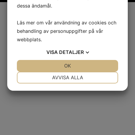
dessa ändamål.
Läs mer om vår användning av cookies och
behandling av personuppgifter på vår
webbplats.
VISA
DETALJER
JA
NEJ
OK
JA
NEJ
NÖDVÄNDIG
INSTÄLLNINGAR
AVVISA ALLA
JA
NEJ
JA
NEJ
MARKNADSFÖRING
STATISTIK