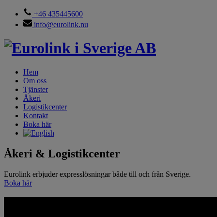
+46 435445600
info@eurolink.nu
Hem
Om oss
Tjänster
Åkeri
Logistikcenter
Kontakt
Boka här
Åkeri & Logistikcenter
Eurolink erbjuder expresslösningar både till och från Sverige.
Boka här
Eurolink i Sverige AB