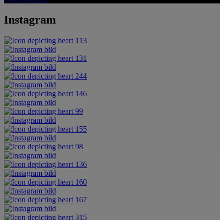
Instagram
113
131
244
146
99
155
98
136
160
167
315