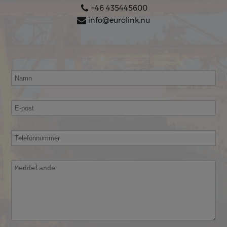
+46 435445600
info@eurolink.nu