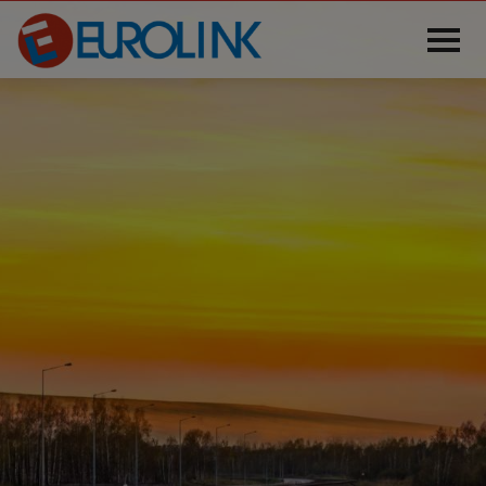
HEM
OM OSS
TJÄNSTER
ÅKERI
LOGISTIKCENTER
KONTAKT