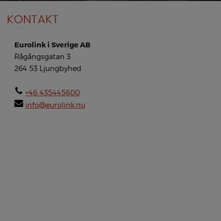
BOKA HÄR
KONTAKT
Eurolink i Sverige AB
Rågångsgatan 3
264 53 Ljungbyhed
+46 435445600
info@eurolink.nu